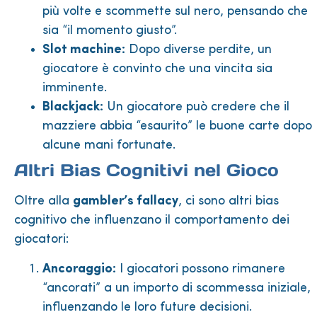
più volte e scommette sul nero, pensando che
sia “il momento giusto”.
Slot machine:
Dopo diverse perdite, un
giocatore è convinto che una vincita sia
imminente.
Blackjack:
Un giocatore può credere che il
mazziere abbia “esaurito” le buone carte dopo
alcune mani fortunate.
Altri Bias Cognitivi nel Gioco
Oltre alla
gambler’s fallacy
, ci sono altri bias
cognitivo che influenzano il comportamento dei
giocatori:
Ancoraggio:
I giocatori possono rimanere
“ancorati” a un importo di scommessa iniziale,
influenzando le loro future decisioni.