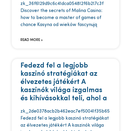
zk_36f6129d9c6c41dca054812f6b217c3f
Discover the secrets of Malina Casino:
how to become a master of games of
chance Kasyna od wieków fascynują
READ MORE »
Fedezd fel a legjobb
kaszinó stratégiákat az
élvezetes játékért A
kaszinók világa izgalmas
és kihívásokkal teli, ahol a
zk_2de0378acb2b462eac7ef50041f35b65
Fedezd fel a legjobb kaszinó stratégiákat
az élvezetes játékért A kaszinók világa