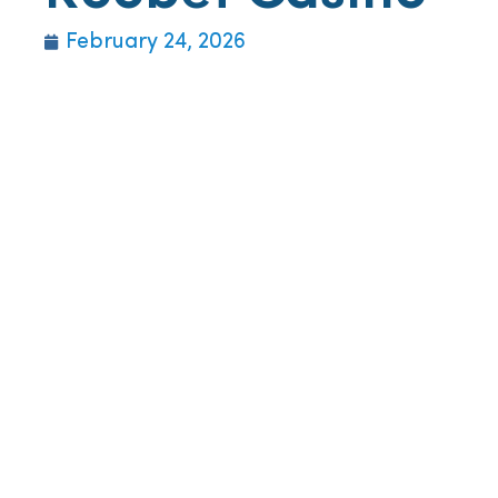
February 24, 2026