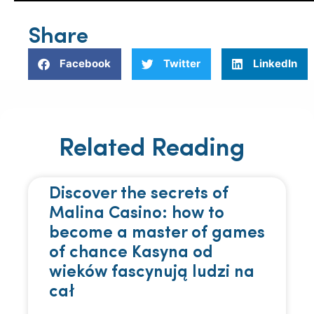
Share
Facebook
Twitter
LinkedIn
Related Reading
Discover the secrets of
Malina Casino: how to
become a master of games
of chance Kasyna od
wieków fascynują ludzi na
cał