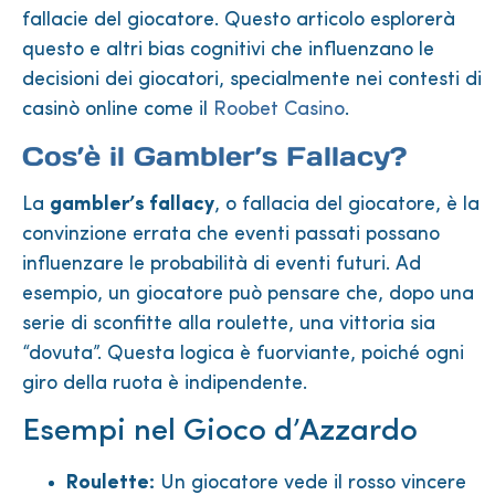
fallacie del giocatore. Questo articolo esplorerà
questo e altri bias cognitivi che influenzano le
decisioni dei giocatori, specialmente nei contesti di
casinò online come il
Roobet Casino
.
Cos’è il Gambler’s Fallacy?
La
gambler’s fallacy
, o fallacia del giocatore, è la
convinzione errata che eventi passati possano
influenzare le probabilità di eventi futuri. Ad
esempio, un giocatore può pensare che, dopo una
serie di sconfitte alla roulette, una vittoria sia
“dovuta”. Questa logica è fuorviante, poiché ogni
giro della ruota è indipendente.
Esempi nel Gioco d’Azzardo
Roulette:
Un giocatore vede il rosso vincere