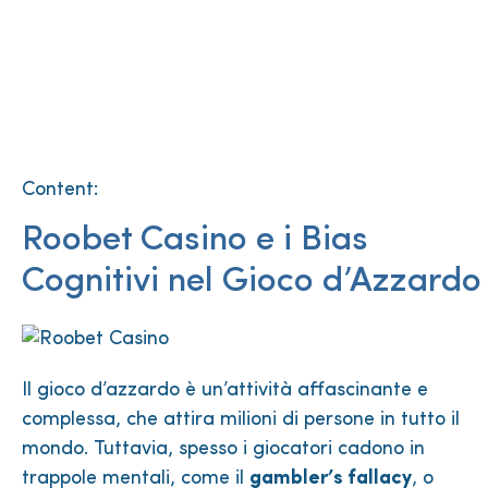
Content:
Roobet Casino e i Bias
Cognitivi nel Gioco d’Azzardo
Il gioco d’azzardo è un’attività affascinante e
complessa, che attira milioni di persone in tutto il
mondo. Tuttavia, spesso i giocatori cadono in
trappole mentali, come il
gambler’s fallacy
, o