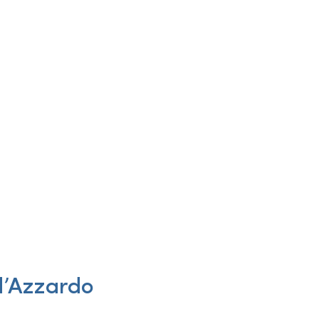
d’Azzardo