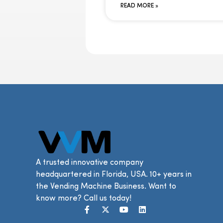
READ MORE »
A trusted innovative company
headquartered in Florida, USA. 10+ years in
the Vending Machine Business. Want to
know more? Call us today!