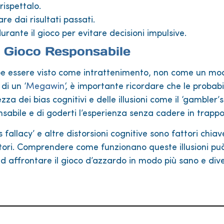
ispettalo.
re dai risultati passati.
urante il gioco per evitare decisioni impulsive.
l Gioco Responsabile
bbe essere visto come intrattenimento, non come un m
di un ‘
Megawin
‘, è importante ricordare che le probab
za dei bias cognitivi e delle illusioni come il ‘gambler’s
sabile e di goderti l’esperienza senza cadere in trappo
s fallacy’ e altre distorsioni cognitive sono fattori chia
ri. Comprendere come funzionano queste illusioni può
ad affrontare il gioco d’azzardo in modo più sano e div