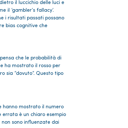
tro il luccichio delle luci e
 il ‘gambler’s fallacy’.
e i risultati passati possano
tre bias cognitive che
pensa che le probabilità di
e ha mostrato il rosso per
o sia “dovuto”. Questo tipo
he hanno mostrato il numero
e errata è un chiaro esempio
 e non sono influenzate dai