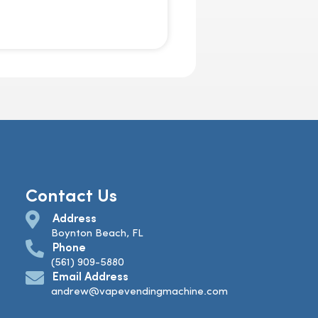
Contact Us
Address
Boynton Beach, FL
Phone
(561) 909-5880
Email Address
andrew@vapevendingmachine.com