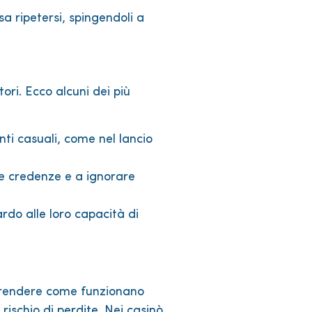
a ripetersi, spingendoli a
tori. Ecco alcuni dei più
nti casuali, come nel lancio
e credenze e a ignorare
rdo alle loro capacità di
mprendere come funzionano
rischio di perdite. Nei casinò