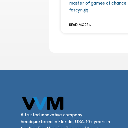
master of games of chance
fascynują
READ MORE »
A trusted innovative company
headquartered in Florida, USA. 10+ years in