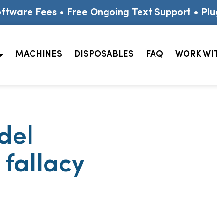
ftware Fees • Free Ongoing Text Support • Plu
MACHINES
DISPOSABLES
FAQ
WORK WI
 del
 fallacy