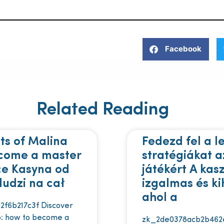
Facebook
Related Reading
ts of Malina
Fedezd fel a l
ecome a master
stratégiákat a
ce Kasyna od
játékért A kas
ludzi na cał
izgalmas és kih
ahol a
2f6b217c3f Discover
no: how to become a
zk_2de0378acb2b462