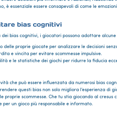
ino, è essenziale essere consapevoli di come le emozioni
tare bias cognitivi
 dei bias cognitivi, i giocatori possono adottare alcune
 delle proprie giocate per analizzare le decisioni senz
erdita e vincita per evitare scommesse impulsive.
ità e le statistiche dei giochi per ridurre la fiducia ecc
tività che può essere influenzata da numerosi bias cogni
endere questi bias non solo migliora l’esperienza di g
 le proprie scommesse. Che tu stia giocando al cresus ca
 per un gioco più responsabile e informato.