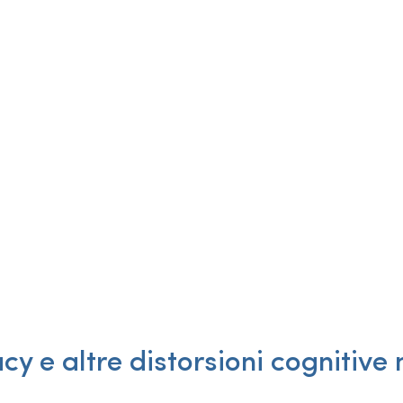
cy e altre distorsioni cognitive 