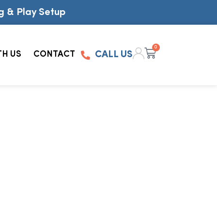
g & Play Setup
0
TH US
CONTACT
CALL US