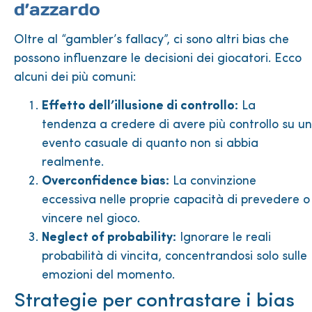
d’azzardo
Oltre al “gambler’s fallacy”, ci sono altri bias che
possono influenzare le decisioni dei giocatori. Ecco
alcuni dei più comuni:
Effetto dell’illusione di controllo:
La
tendenza a credere di avere più controllo su un
evento casuale di quanto non si abbia
realmente.
Overconfidence bias:
La convinzione
eccessiva nelle proprie capacità di prevedere o
vincere nel gioco.
Neglect of probability:
Ignorare le reali
probabilità di vincita, concentrandosi solo sulle
emozioni del momento.
Strategie per contrastare i bias