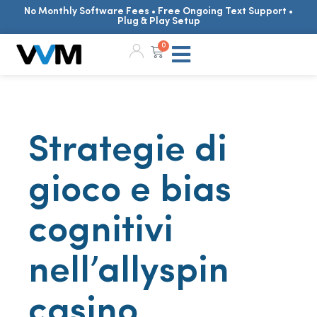
No Monthly Software Fees • Free Ongoing Text Support •
Plug & Play Setup
0
Strategie di
gioco e bias
cognitivi
nell’allyspin
casino