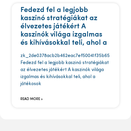
Fedezd fel a legjobb
kaszinó stratégiákat az
élvezetes játékért A
kaszinók világa izgalmas
és kihívásokkal teli, ahol a
zk_2de0378acb2b462eac7ef50041f35b65
Fedezd fel a legjobb kaszinó stratégiákat
az élvezetes játékért A kaszinók világa
izgalmas és kihívásokkal teli, ahol a
játékosok
READ MORE »