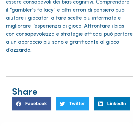
essere consapevoli dei bias cognitivi. Comprendere
il “gambler’s fallacy” e altri errori di pensiero può
aiutare i giocatori a fare scelte più informate e
migliorare l’esperienza di gioco. Affrontare i bias
con consapevolezza e strategie efficaci può portare
a un approccio più sano e gratificante al gioco
d’azzardo.
Share
Facebook
Twitter
LinkedIn